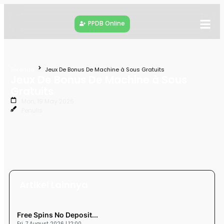
PPDB Online
Beranda
Jeux De Bonus De Machine à Sous Gratuits
Jeux De Bonus De Machine à Sous
Gratuits
Mon, 19 May 2025
Penulis :
Artikel Lainnya
Free Spins No Deposit...
Fri, 7 August 2026 | 12:00