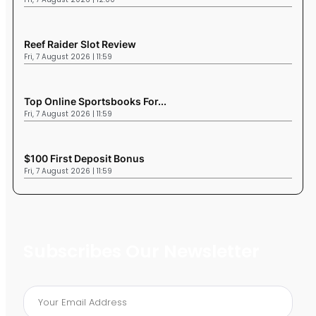
Reef Raider Slot Review
Fri, 7 August 2026 | 11:59
Top Online Sportsbooks For...
Fri, 7 August 2026 | 11:59
$100 First Deposit Bonus
Fri, 7 August 2026 | 11:59
Subscribes Our Newsletter