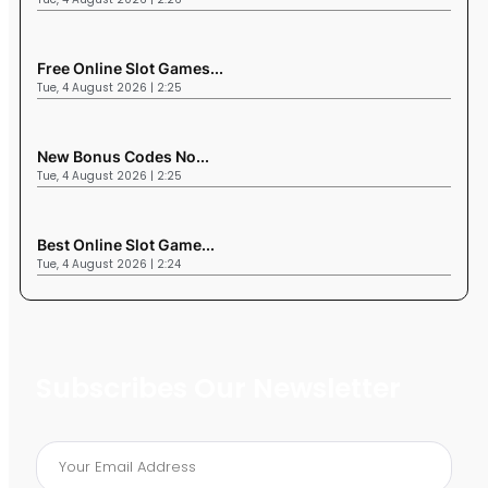
Free Online Slot Games...
Tue, 4 August 2026 | 2:25
New Bonus Codes No...
Tue, 4 August 2026 | 2:25
Best Online Slot Game...
Tue, 4 August 2026 | 2:24
Subscribes Our Newsletter