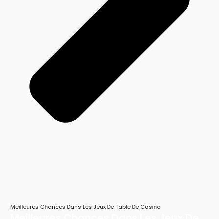
Meilleures Chances Dans Les Jeux De Table De Casino
Meilleures Chances Dans Les Jeux De