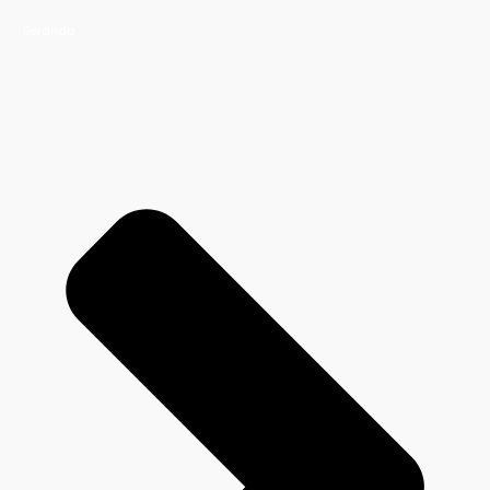
Beranda