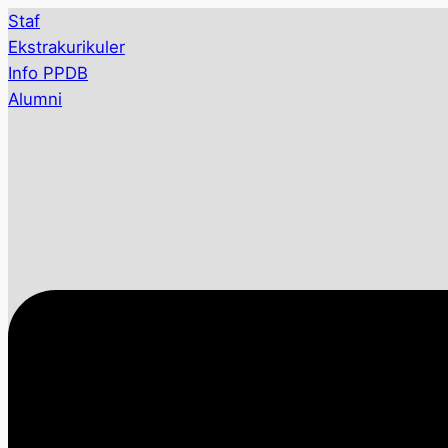
Staf
Ekstrakurikuler
Info PPDB
Alumni