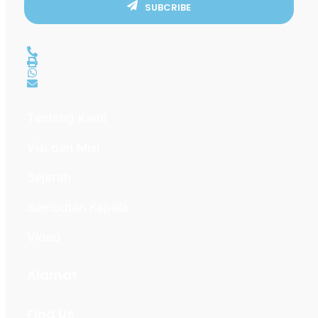
SUBCRIBE
Tentang Kami
Visi dan Misi
Sejarah
Sambutan Kepala
Video
Alamat
Find Us