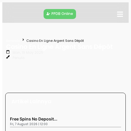
PPDB Online
Beranda
Casino En Ligne Argent Sans Dépôt
Casino En Ligne Argent Sans Dépôt
Mon, 19 May 2025
Penulis :
Artikel Lainnya
Free Spins No Deposit...
Fri, 7 August 2026 | 12:00