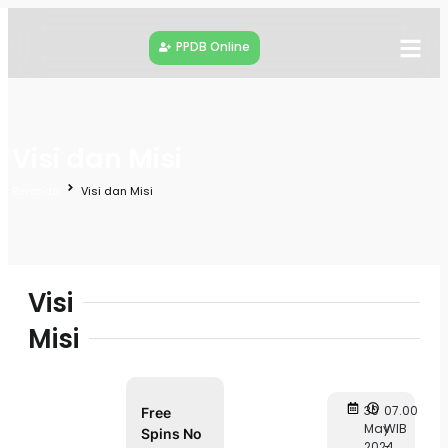
PPDB Online
Visi dan Misi
Beranda
Visi dan Misi
Visi
Misi
30
07.00
Free
May
WIB
Spins No
2024
-