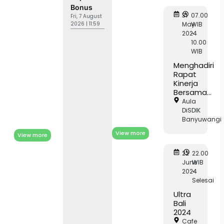
Bonus
31
07.00
Fri, 7 August
2026 | 11:59
May
WIB
2024
-
10.00
WIB
Menghadiri
Rapat
Kinerja
Bersama...
Aula
DiSDIK
Banyuwangi
View more
View more
22
22.00
June
WIB
2024
-
Selesai
Ultra
Bali
2024
Cafe