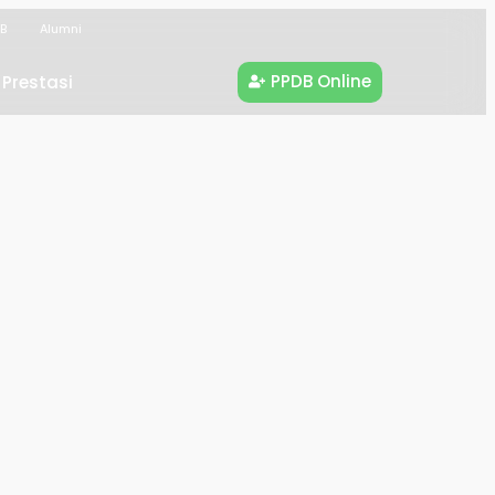
DB
Alumni
PPDB Online
Prestasi