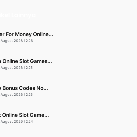
ikel Lainnya
er For Money Online...
4 August 2026 | 2:26
 Online Slot Games...
4 August 2026 | 2:25
 Bonus Codes No...
4 August 2026 | 2:25
 Online Slot Game...
4 August 2026 | 2:24