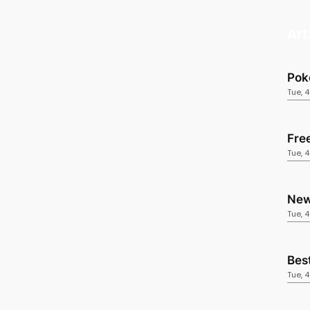
Art
Pok
Tue, 
Free
Tue, 
New
Tue, 
Best
Tue, 