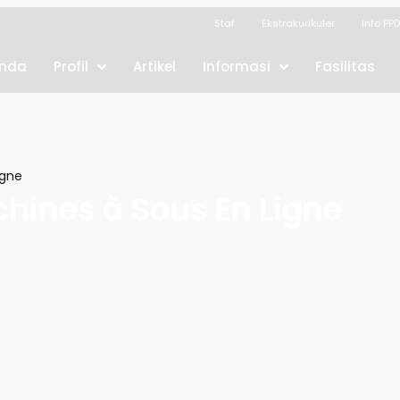
Staf
Ekstrakurikuler
Info PP
anda
Profil
Artikel
Informasi
Fasilitas
igne
chines à Sous En Ligne