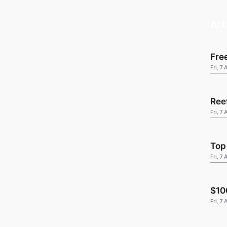
Art
Free
Fri, 7
Ree
Fri, 7
Top 
Fri, 7
$10
Fri, 7