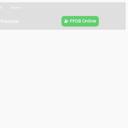
DB
Alumni
PPDB Online
Prestasi