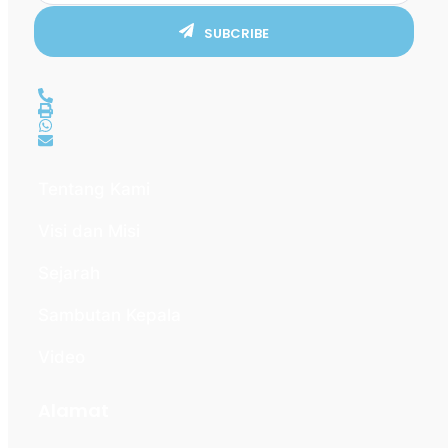
SUBCRIBE
Tentang Kami
Visi dan Misi
Sejarah
Sambutan Kepala
Video
Alamat