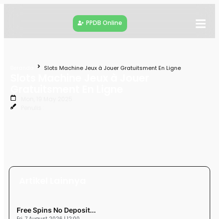
PPDB Online
Beranda
Slots Machine Jeux à Jouer Gratuitsment En Ligne
Slots Machine Jeux à Jouer
Gratuitsment En Ligne
Mon, 19 May 2025
Penulis :
Artikel Lainnya
Free Spins No Deposit...
Fri, 7 August 2026 | 12:00