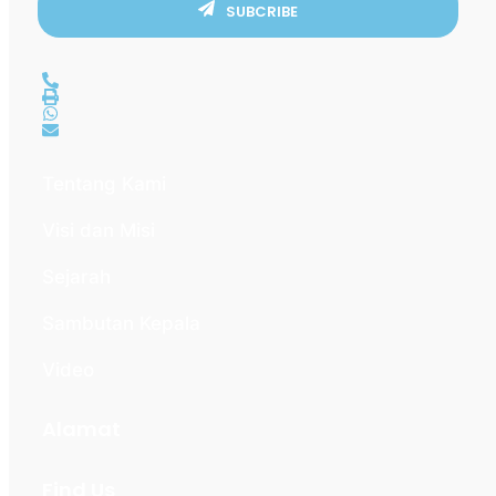
SUBCRIBE
Tentang Kami
Visi dan Misi
Sejarah
Sambutan Kepala
Video
Alamat
Find Us