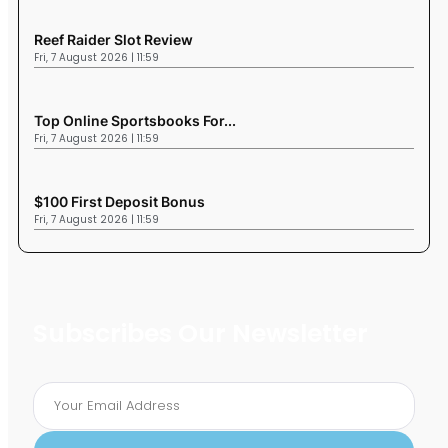
Reef Raider Slot Review
Fri, 7 August 2026 | 11:59
Top Online Sportsbooks For...
Fri, 7 August 2026 | 11:59
$100 First Deposit Bonus
Fri, 7 August 2026 | 11:59
Subscribes Our Newsletter