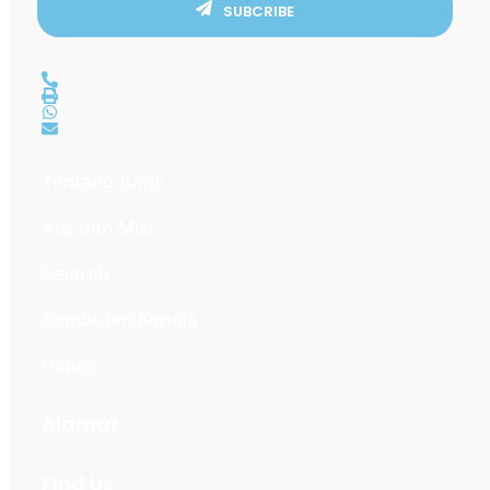
SUBCRIBE
Tentang Kami
Visi dan Misi
Sejarah
Sambutan Kepala
Video
Alamat
Find Us