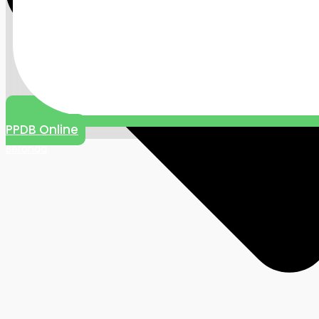
PPDB Online
Beranda