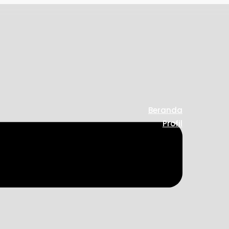
Beranda
Profil