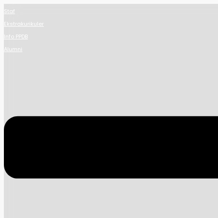
Staf
Ekstrakurikuler
Info PPDB
Alumni