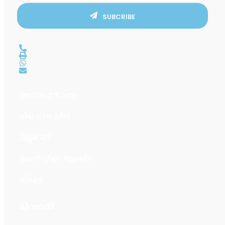
SUBCRIBE
Tentang Kami
Visi dan Misi
Sejarah
Sambutan Kepala
Video
Alamat