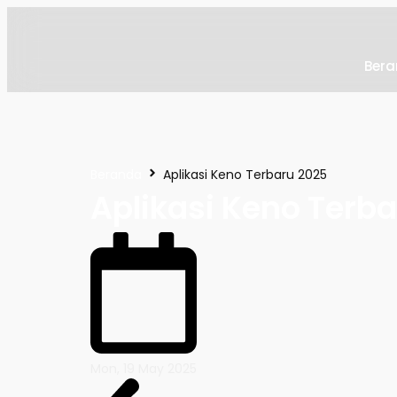
Ber
Beranda
Aplikasi Keno Terbaru 2025
Aplikasi Keno Terb
Mon, 19 May 2025