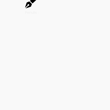
Penulis :