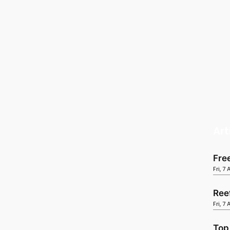
Art
Free
Fri, 7
Ree
Fri, 7
Top 