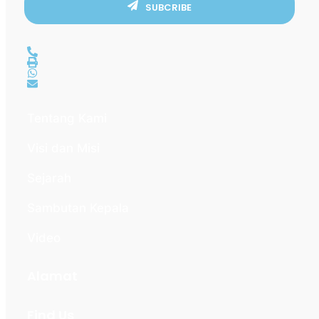
SUBCRIBE
Tentang Kami
Visi dan Misi
Sejarah
Sambutan Kepala
Video
Alamat
Find Us