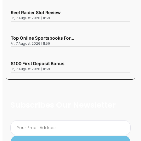
Reef Raider Slot Review
Fri, 7 August 2026 | 11:59
Top Online Sportsbooks For...
Fri, 7 August 2026 | 11:59
$100 First Deposit Bonus
Fri, 7 August 2026 | 11:59
Subscribes Our Newsletter