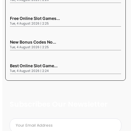
Free Online Slot Games...
Tue, 4 August 2026 | 2:25
New Bonus Codes No...
Tue, 4 August 2026 | 2:25
Best Online Slot Game...
Tue, 4 August 2026 | 2:24
Subscribes Our Newsletter