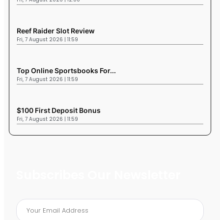
Reef Raider Slot Review
Fri, 7 August 2026 | 11:59
Top Online Sportsbooks For...
Fri, 7 August 2026 | 11:59
$100 First Deposit Bonus
Fri, 7 August 2026 | 11:59
Subscribes Our Newsletter