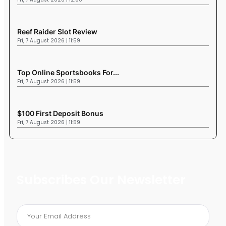
Reef Raider Slot Review
Fri, 7 August 2026 | 11:59
Top Online Sportsbooks For...
Fri, 7 August 2026 | 11:59
$100 First Deposit Bonus
Fri, 7 August 2026 | 11:59
Subscribes Our Newsletter