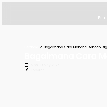
Ber
Beranda
Bagaimana Cara Menang Dengan Digi
Bagaimana Cara Me
Mon, 19 May 2025
Penulis :