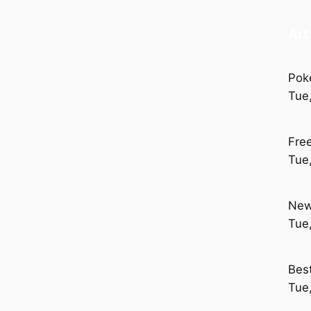
Art
Poke
Tue
Free
Tue
New
Tue
Best
Tue