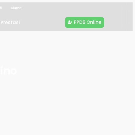
DB
Alumni
PPDB Online
Prestasi
ino