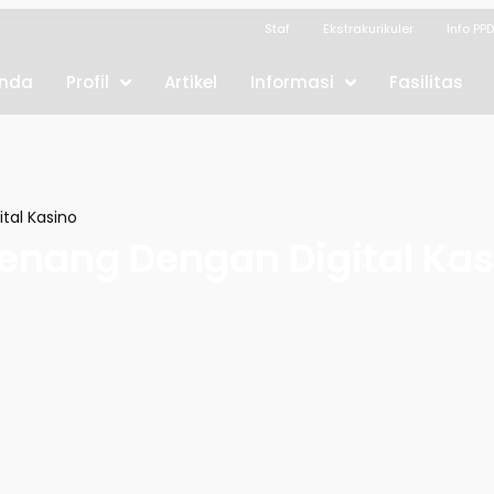
Staf
Ekstrakurikuler
Info PP
anda
Profil
Artikel
Informasi
Fasilitas
tal Kasino
nang Dengan Digital Kas