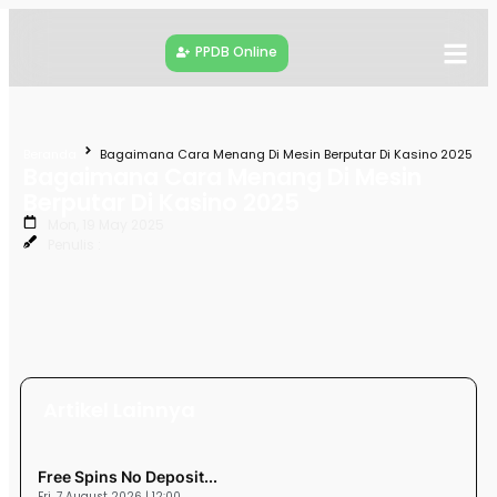
PPDB Online
Beranda
Bagaimana Cara Menang Di Mesin Berputar Di Kasino 2025
Bagaimana Cara Menang Di Mesin
Berputar Di Kasino 2025
Mon, 19 May 2025
Penulis :
Artikel Lainnya
Free Spins No Deposit...
Fri, 7 August 2026 | 12:00