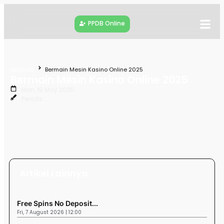
PPDB Online
Beranda
Bermain Mesin Kasino Online 2025
Bermain Mesin Kasino Online 2025
Mon, 19 May 2025
Penulis :
Artikel Lainnya
Free Spins No Deposit...
Fri, 7 August 2026 | 12:00