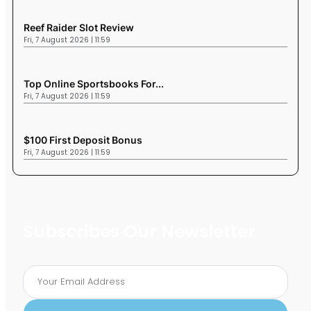
Reef Raider Slot Review
Fri, 7 August 2026 | 11:59
Top Online Sportsbooks For...
Fri, 7 August 2026 | 11:59
$100 First Deposit Bonus
Fri, 7 August 2026 | 11:59
Subscribes Our Newsletter