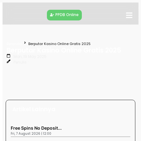
PPDB Online
Beranda
Berputar Kasino Online Gratis 2025
Berputar Kasino Online Gratis 2025
Mon, 19 May 2025
Penulis :
Artikel Lainnya
Free Spins No Deposit...
Fri, 7 August 2026 | 12:00