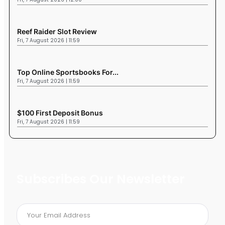
Reef Raider Slot Review
Fri, 7 August 2026 | 11:59
Top Online Sportsbooks For...
Fri, 7 August 2026 | 11:59
$100 First Deposit Bonus
Fri, 7 August 2026 | 11:59
Subscribes Our Newsletter