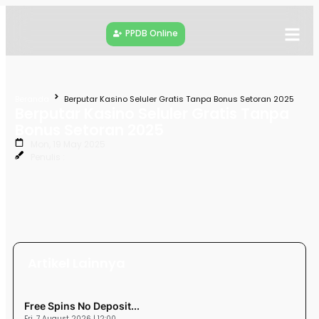
PPDB Online
Beranda
Berputar Kasino Seluler Gratis Tanpa Bonus Setoran 2025
Berputar Kasino Seluler Gratis Tanpa
Bonus Setoran 2025
Mon, 19 May 2025
Penulis :
Artikel Lainnya
Free Spins No Deposit...
Fri, 7 August 2026 | 12:00