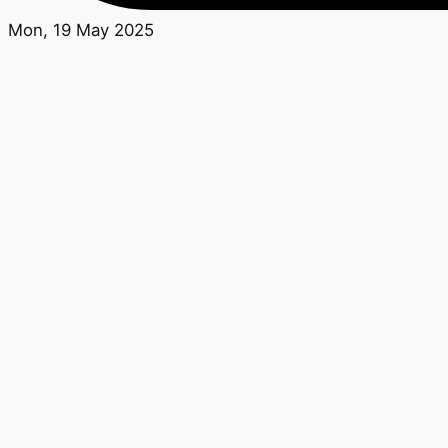
Mon, 19 May 2025