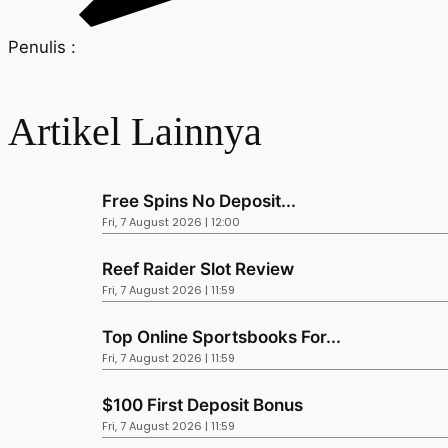
Penulis :
Artikel Lainnya
Free Spins No Deposit...
Fri, 7 August 2026 | 12:00
Reef Raider Slot Review
Fri, 7 August 2026 | 11:59
Top Online Sportsbooks For...
Fri, 7 August 2026 | 11:59
$100 First Deposit Bonus
Fri, 7 August 2026 | 11:59