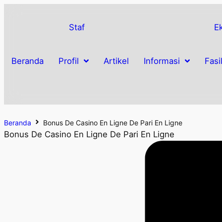
Staf
Ek
Beranda
Profil
Artikel
Informasi
Fasi
Beranda
Bonus De Casino En Ligne De Pari En Ligne
Bonus De Casino En Ligne De Pari En Ligne