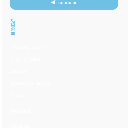
SUBCRIBE
Tentang Kami
Visi dan Misi
Sejarah
Sambutan Kepala
Video
Alamat
Find Us