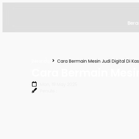
Ber
Beranda
Cara Bermain Mesin Judi Digital Di Ka
Cara Bermain Mesin 
Mon, 19 May 2025
Penulis :