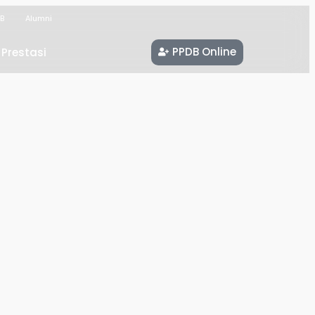
DB
Alumni
PPDB Online
Prestasi