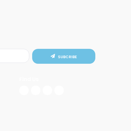
SUBCRIBE
Find Us