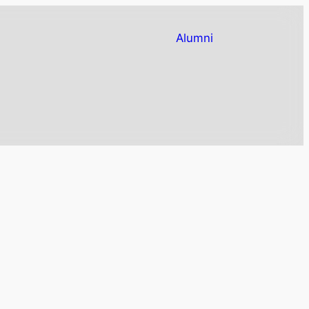
Alumni