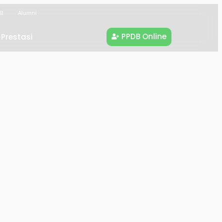
DB
Alumni
PPDB Online
Prestasi