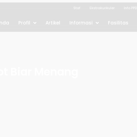
Staf
Ekstrakurikuler
Info PP
anda
Profil
Artikel
Informasi
Fasilitas
ot Biar Menang