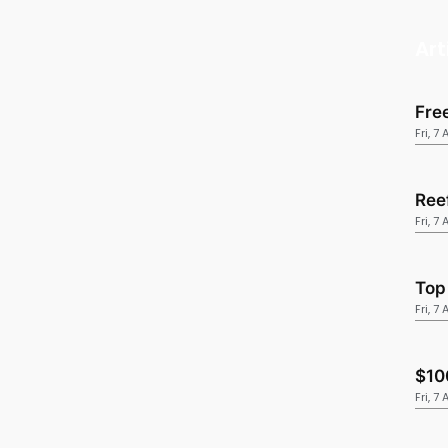
Art
Free
Fri, 7
Ree
Fri, 7
Top 
Fri, 7
$10
Fri, 7