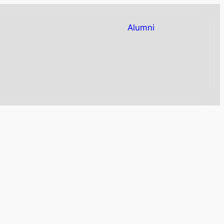
Alumni