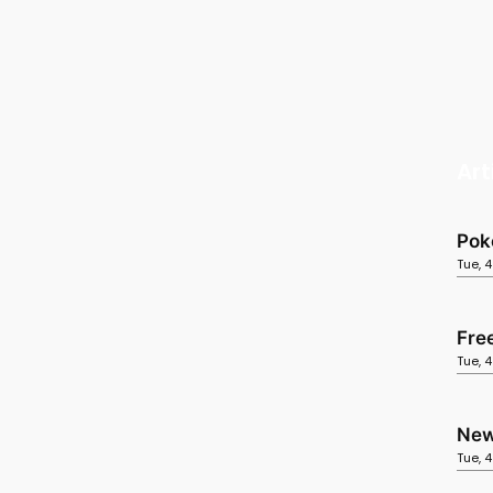
Art
Pok
Tue, 
Free
Tue, 
New
Tue, 