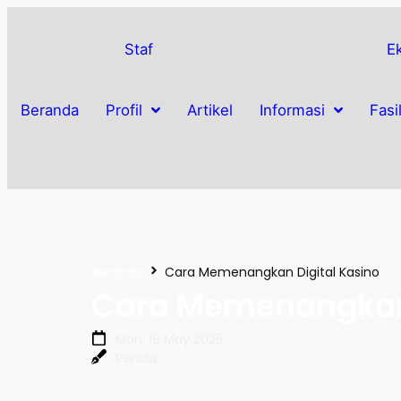
Staf
Ek
Beranda
Profil
Artikel
Informasi
Fasi
Beranda
Cara Memenangkan Digital Kasino
Cara Memenangkan 
Mon, 19 May 2025
Penulis :