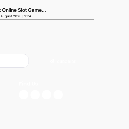
 Online Slot Game...
4 August 2026 | 2:24
SUBCRIBE
Find Us