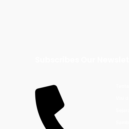
Subscribes Our Newslet
Tenta
Visi 
Sejar
Samb