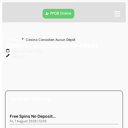
PPDB Online
Beranda
Casino Canadien Aucun Dépôt
Casino Canadien Aucun Dépôt
Mon, 19 May 2025
Penulis :
Artikel Lainnya
Free Spins No Deposit...
Fri, 7 August 2026 | 12:00