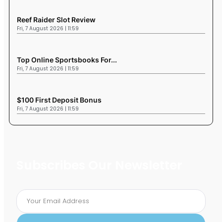
Reef Raider Slot Review
Fri, 7 August 2026 | 11:59
Top Online Sportsbooks For...
Fri, 7 August 2026 | 11:59
$100 First Deposit Bonus
Fri, 7 August 2026 | 11:59
Subscribes Our Newsletter