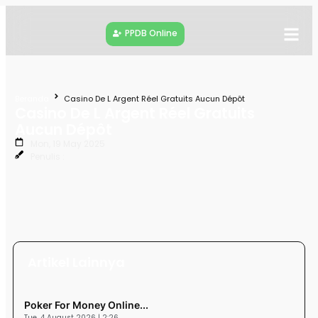
PPDB Online
Beranda
Casino De L Argent Réel Gratuits Aucun Dépôt
Casino De L Argent Réel Gratuits
Aucun Dépôt
Mon, 19 May 2025
Penulis :
Artikel Lainnya
Poker For Money Online...
Tue, 4 August 2026 | 2:26