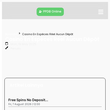
PPDB Online
Beranda
Casino En Espèces Réel Aucun Dépôt
Casino En Espèces Réel Aucun Dépôt
Mon, 19 May 2025
Penulis :
Artikel Lainnya
Free Spins No Deposit...
Fri, 7 August 2026 | 12:00