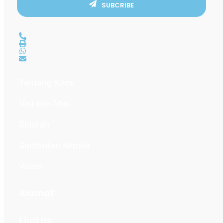
SUBCRIBE
Tentang Kami
Visi dan Misi
Sejarah
Sambutan Kepala
Video
Alamat
Find Us