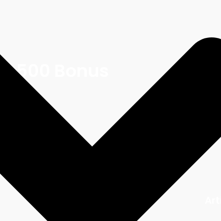
ec 500 Bonus
Art