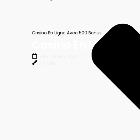
Casino En Ligne Avec 500 Bonus
Casino En Ligne Av
Mon, 19 May 2025
Penulis :