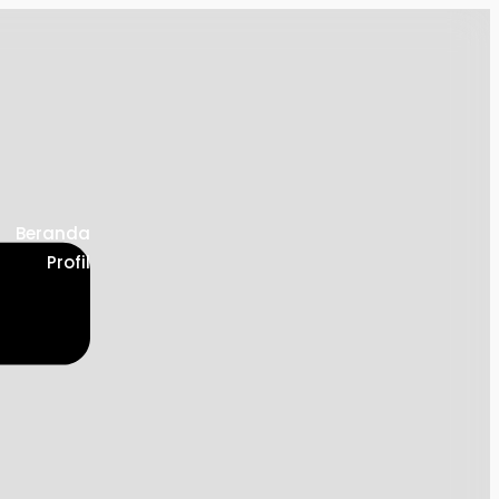
Beranda
Profil