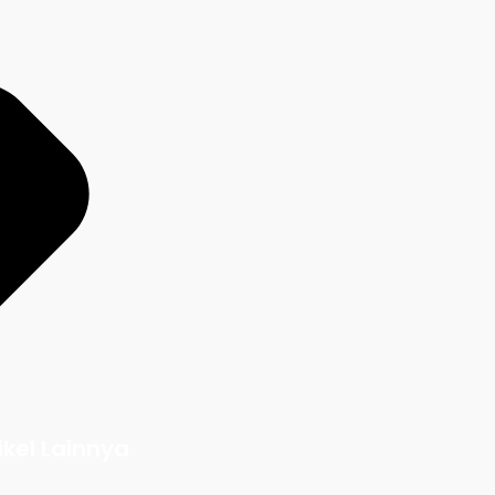
ikel Lainnya