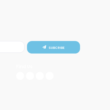
SUBCRIBE
Find Us