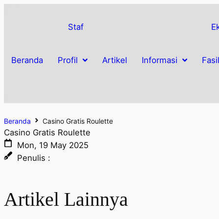
Staf
Ek
Beranda
Profil
Artikel
Informasi
Fasi
Beranda
Casino Gratis Roulette
Casino Gratis Roulette
Mon, 19 May 2025
Penulis :
Artikel Lainnya