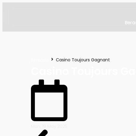
Ber
Beranda
Casino Toujours Gagnant
Casino Toujours G
Mon, 19 May 2025