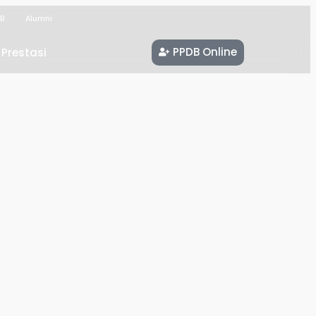
DB
Alumni
PPDB Online
Prestasi