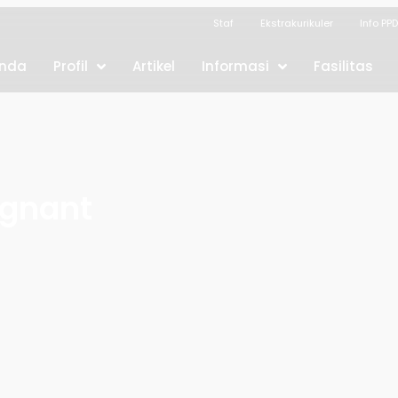
Staf
Ekstrakurikuler
Info PP
anda
Profil
Artikel
Informasi
Fasilitas
agnant