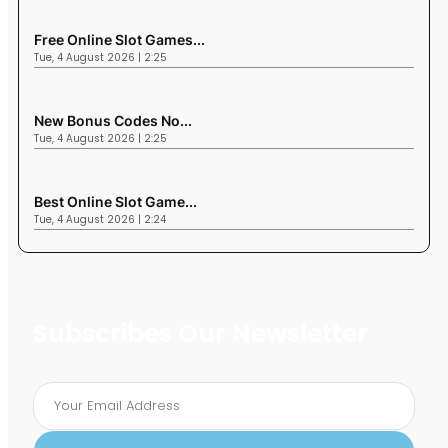
Free Online Slot Games...
Tue, 4 August 2026 | 2:25
New Bonus Codes No...
Tue, 4 August 2026 | 2:25
Best Online Slot Game...
Tue, 4 August 2026 | 2:24
Subscribes Our Newsletter