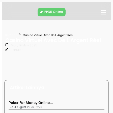
PPDB Online
Beranda
Casino Virtuel Avec De L Argent Réel
Casino Virtuel Avec De L Argent Réel
Mon, 19 May 2025
Penulis :
Artikel Lainnya
Poker For Money Online...
Tue, 4 August 2026 | 2:26