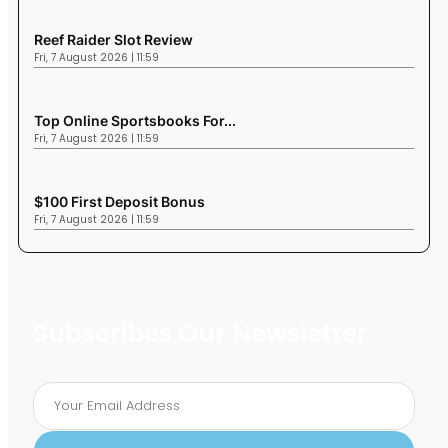
Reef Raider Slot Review
Fri, 7 August 2026 | 11:59
Top Online Sportsbooks For...
Fri, 7 August 2026 | 11:59
$100 First Deposit Bonus
Fri, 7 August 2026 | 11:59
Subscribes Our Newsletter