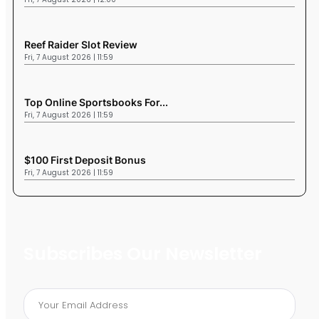
Reef Raider Slot Review
Fri, 7 August 2026 | 11:59
Top Online Sportsbooks For...
Fri, 7 August 2026 | 11:59
$100 First Deposit Bonus
Fri, 7 August 2026 | 11:59
Subscribes Our Newsletter