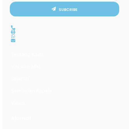
SUBCRIBE
Tentang Kami
Visi dan Misi
Sejarah
Sambutan Kepala
Video
Alamat