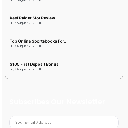
Reef Raider Slot Review
Fri, 7 August 2026 | 11:59
Top Online Sportsbooks For...
Fri, 7 August 2026 | 11:59
$100 First Deposit Bonus
Fri, 7 August 2026 | 11:59
Subscribes Our Newsletter