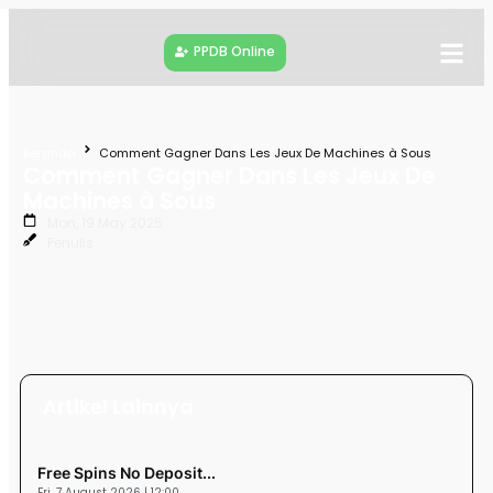
PPDB Online
Beranda
Comment Gagner Dans Les Jeux De Machines à Sous
Comment Gagner Dans Les Jeux De
Machines à Sous
Mon, 19 May 2025
Penulis :
Artikel Lainnya
Free Spins No Deposit...
Fri, 7 August 2026 | 12:00