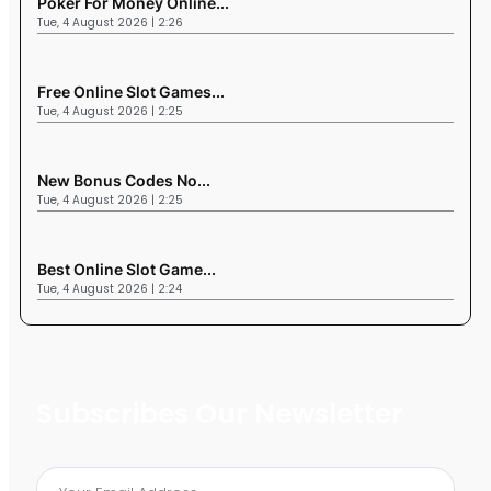
Poker For Money Online...
Tue, 4 August 2026 | 2:26
Free Online Slot Games...
Tue, 4 August 2026 | 2:25
New Bonus Codes No...
Tue, 4 August 2026 | 2:25
Best Online Slot Game...
Tue, 4 August 2026 | 2:24
Subscribes Our Newsletter