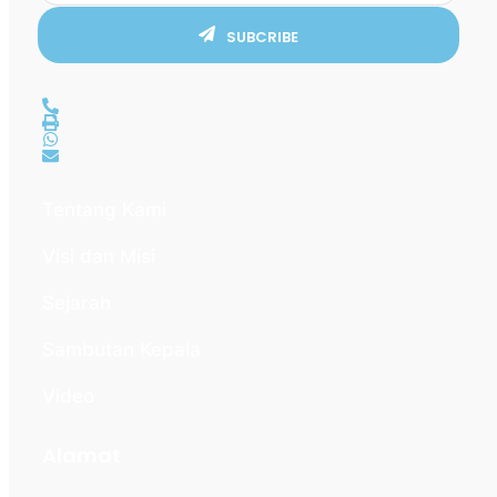
SUBCRIBE
Tentang Kami
Visi dan Misi
Sejarah
Sambutan Kepala
Video
Alamat