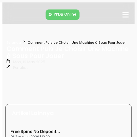
PPDB Online
Beranda
Comment Puis Je Choisir Une Machine à Sous Pour Jouer
Comment Puis Je Choisir Une Machine
à Sous Pour Jouer
Mon, 19 May 2025
Penulis :
Artikel Lainnya
Free Spins No Deposit...
Fri, 7 August 2026 | 12:00