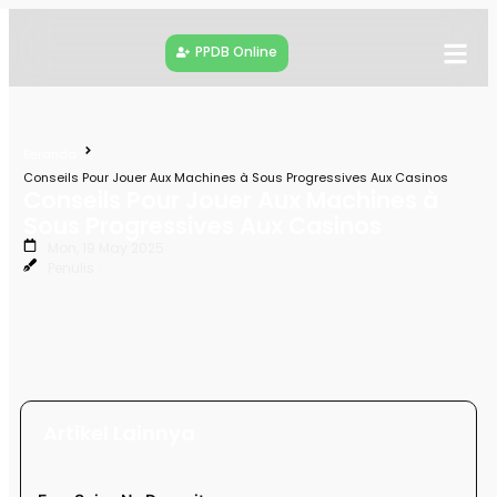
PPDB Online
Beranda
Conseils Pour Jouer Aux Machines à Sous Progressives Aux Casinos
Conseils Pour Jouer Aux Machines à
Sous Progressives Aux Casinos
Mon, 19 May 2025
Penulis :
Artikel Lainnya