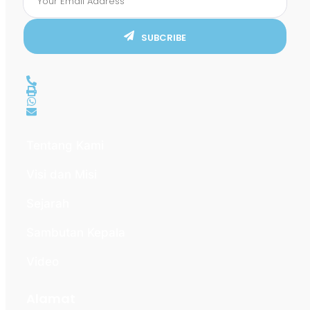
SUBCRIBE
Tentang Kami
Visi dan Misi
Sejarah
Sambutan Kepala
Video
Alamat