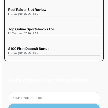
Reef Raider Slot Review
Fri, 7 August 2026 | 11:59
Top Online Sportsbooks For...
Fri, 7 August 2026 | 11:59
$100 First Deposit Bonus
Fri, 7 August 2026 | 11:59
Subscribes Our Newsletter