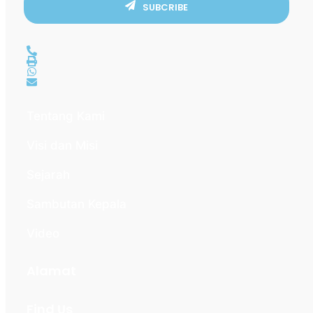
SUBCRIBE
Tentang Kami
Visi dan Misi
Sejarah
Sambutan Kepala
Video
Alamat
Find Us