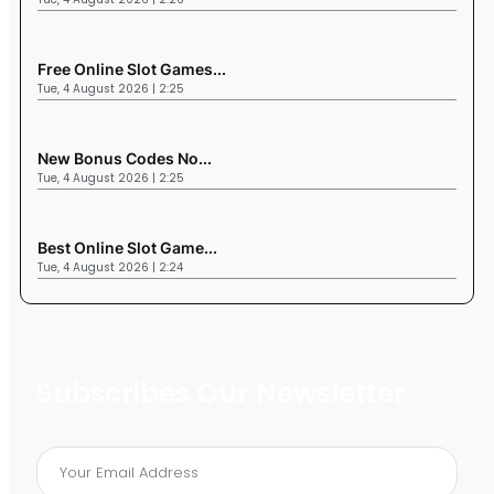
Free Online Slot Games...
Tue, 4 August 2026 | 2:25
New Bonus Codes No...
Tue, 4 August 2026 | 2:25
Best Online Slot Game...
Tue, 4 August 2026 | 2:24
Subscribes Our Newsletter