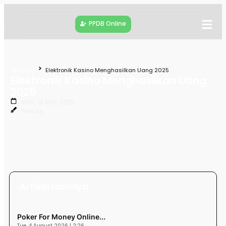
PPDB Online
Beranda
Elektronik Kasino Menghasilkan Uang 2025
Elektronik Kasino Menghasilkan Uang
2025
Mon, 19 May 2025
Penulis :
Artikel Lainnya
Poker For Money Online...
Tue, 4 August 2026 | 2:26