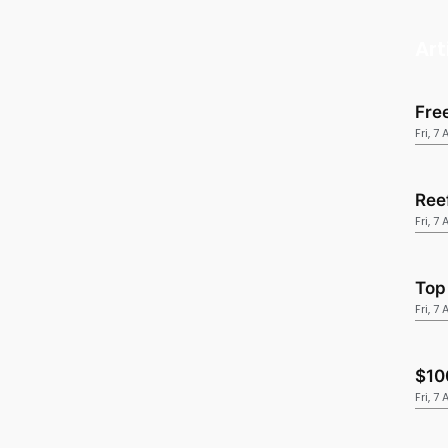
Art
Free
Fri, 7
Ree
Fri, 7
Top 
Fri, 7
$10
Fri, 7