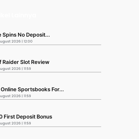
ikel Lainnya
 Spins No Deposit...
 August 2026 | 12:00
f Raider Slot Review
 August 2026 | 11:59
Online Sportsbooks For...
 August 2026 | 11:59
0 First Deposit Bonus
 August 2026 | 11:59