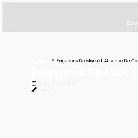
Ber
Beranda
Exigences De Mise à L Absence De Ca
Exigences De Mise 
Mon, 19 May 2025
Penulis :