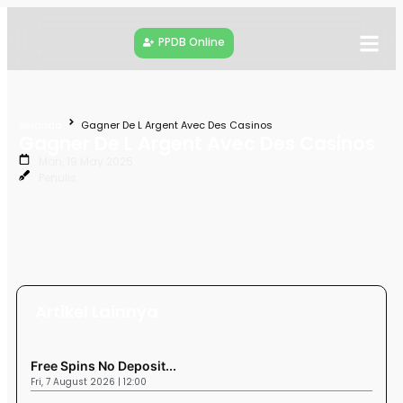
PPDB Online
Beranda
Gagner De L Argent Avec Des Casinos
Gagner De L Argent Avec Des Casinos
Mon, 19 May 2025
Penulis :
Artikel Lainnya
Free Spins No Deposit...
Fri, 7 August 2026 | 12:00