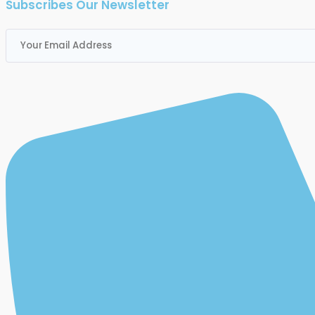
Subscribes Our Newsletter