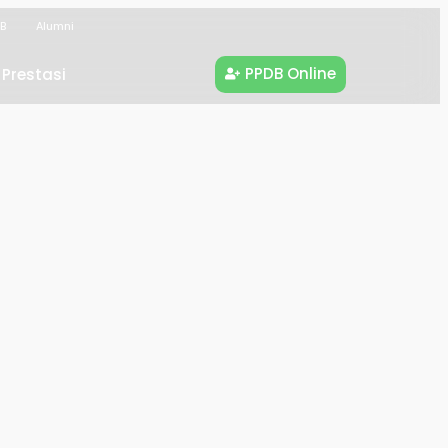
DB
Alumni
PPDB Online
Prestasi