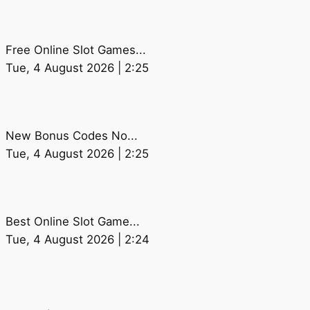
Free Online Slot Games...
Tue, 4 August 2026 | 2:25
New Bonus Codes No...
Tue, 4 August 2026 | 2:25
Best Online Slot Game...
Tue, 4 August 2026 | 2:24