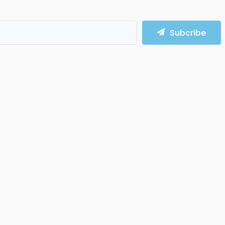
Subcribe