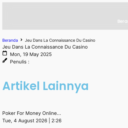
Ber
Beranda
Jeu Dans La Connaissance Du Casino
Jeu Dans La Connaissance Du Casino
Mon, 19 May 2025
Penulis :
Artikel Lainnya
Poker For Money Online...
Tue, 4 August 2026 | 2:26