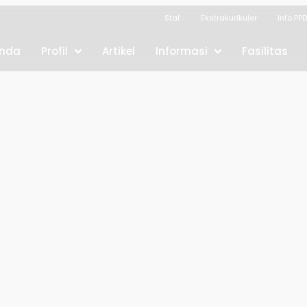
Staf
Ekstrakurikuler
Info PP
anda
Profil
Artikel
Informasi
Fasilitas