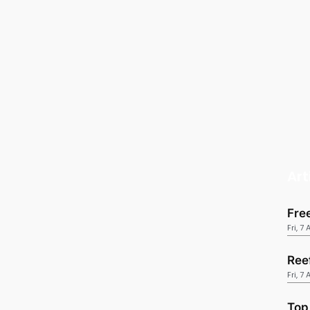
Art
Free
Fri, 7
Ree
Fri, 7
Top 