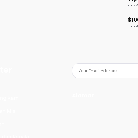
Fri, 7
$10
Fri, 7
ter
Alamat
ng Kami
dan Misi
ah
utan Kepala