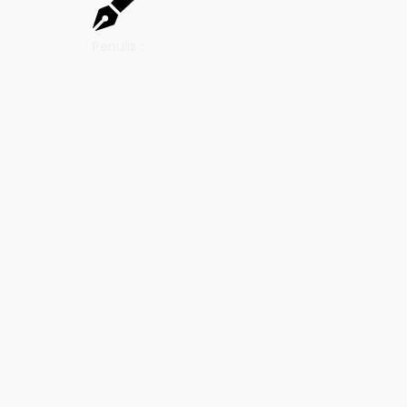
Penulis :